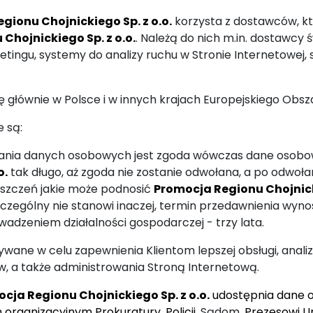
gionu Chojnickiego Sp. z o.o.
korzysta z dostawców, k
Chojnickiego Sp. z o.o.
. Należą do nich m.in. dostawcy 
tingu, systemy do analizy ruchu w Stronie Internetowej,
ibę głównie w Polsce i w innych krajach Europejskiego O
 są:
ania danych osobowych jest zgoda wówczas dane osobow
o.
tak długo, aż zgoda nie zostanie odwołana, a po odwoła
szczeń jakie może podnosić
Promocja Regionu Chojnicki
zególny nie stanowi inaczej, termin przedawnienia wynosi
adzeniem działalności gospodarczej - trzy lata.
ane w celu zapewnienia Klientom lepszej obsługi, anali
ów, a także administrowania Stroną Internetową.
cja Regionu Chojnickiego Sp. z o.o.
udostępnia dane 
rganizacyjnym Prokuratury, Policji,
Sądom
, Prezesowi 