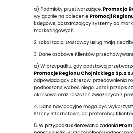
a) Podmioty przetwarzające.
Promocja Re
wyłącznie na polecenie
Promocji Regionu 
księgowe, dostarczający systemy do marke
marketingowych;
2. Lokalizacja. Dostawcy usług mają siedz
3. Dane osobowe Klientów przechowywane
a) W przypadku, gdy podstawą przetwarz
Promocje Regionu Chojnickiego Sp. z o.
odpowiadający okresowi przedawnienia ro
podnoszone wobec niego. Jeżeli przepis szc
okresowe oraz roszczeń związanych z prow
4. Dane nawigacyjne mogą być wykorzystyw
Strony Internetowej do preferencji Klient
5. W przypadku skierowania żądania
Promo
państwowym, w szczególności jednostkom o