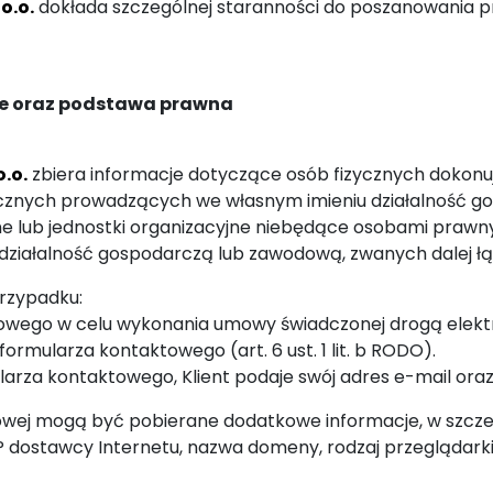
o.o.
dokłada szczególnej staranności do poszanowania 
ele oraz podstawa prawna
.o.
zbiera informacje dotyczące osób fizycznych dokonu
izycznych prowadzących we własnym imieniu działalność
e lub jednostki organizacyjne niebędące osobami prawn
ziałalność gospodarczą lub zawodową, zwanych dalej łąc
rzypadku:
aktowego w celu wykonania umowy świadczonej drogą elek
rmularza kontaktowego (art. 6 ust. 1 lit. b RODO).
larza kontaktowego, Klient podaje swój adres e-mail oraz 
towej mogą być pobierane dodatkowe informacje, w szczeg
P dostawcy Internetu, nazwa domeny, rodzaj przeglądarki