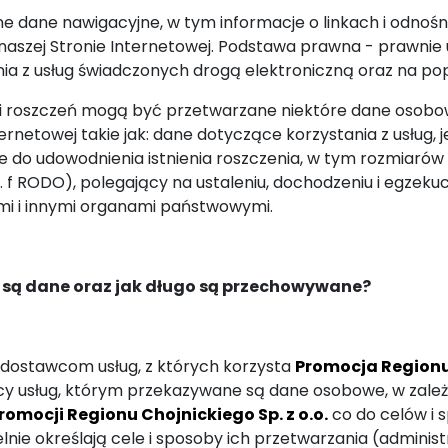
dane nawigacyjne, w tym informacje o linkach i odnośnik
ej Stronie Internetowej. Podstawa prawna - prawnie uzasa
ia z usług świadczonych drogą elektroniczną oraz na pop
ucji roszczeń mogą być przetwarzane niektóre dane osob
ernetowej takie jak: dane dotyczące korzystania z usług, j
dne do udowodnienia istnienia roszczenia, w tym rozmiaró
lit. f RODO), polegający na ustaleniu, dochodzeniu i egzek
i i innymi organami państwowymi.
 są dane oraz jak długo są przechowywane?
 dostawcom usług, z których korzysta
Promocja Regionu 
cy usług, którym przekazywane są dane osobowe, w zale
romocji Regionu Chojnickiego Sp. z o.o.
co do celów i
ie określają cele i sposoby ich przetwarzania (administ