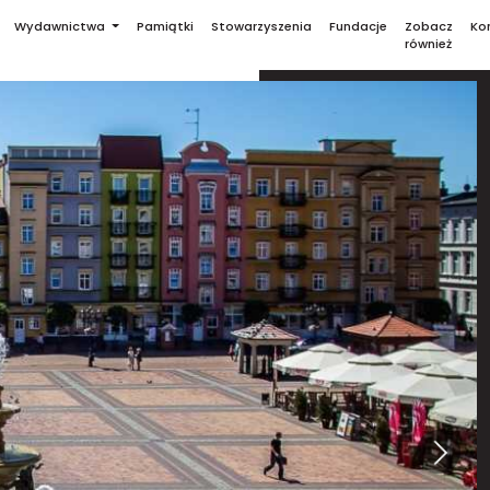
Wydawnictwa
Pamiątki
Stowarzyszenia
Fundacje
Zobacz
Ko
również