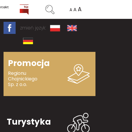
ntakt
A
A
A
zmień język:
Promocja
Regionu
Chojnickiego
Sp. z o.o.
Turystyka