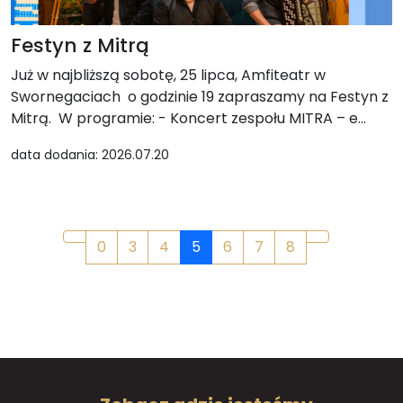
Festyn z Mitrą
Już w najbliższą sobotę, 25 lipca, Amfiteatr w
Swornegaciach o godzinie 19 zapraszamy na Festyn z
Mitrą. W programie: - Koncert zespołu MITRA – e...
data dodania: 2026.07.20
0
3
4
5
6
7
8