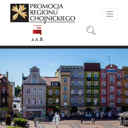
A
A
A