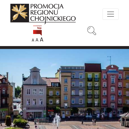
A
A
A