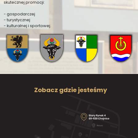
skutecznej promocji:
- gospodarczej
- turystycznej
- kulturalnej i sportowej.
Zobacz gdzie jesteśmy